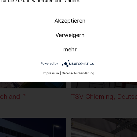
für die Zukunft widerrufen oder ändern.
Akzeptieren
Verweigern
mehr
Powered by
Impressum
|
Datenschutzerklärung
schland
TSV Chieming, Deuts