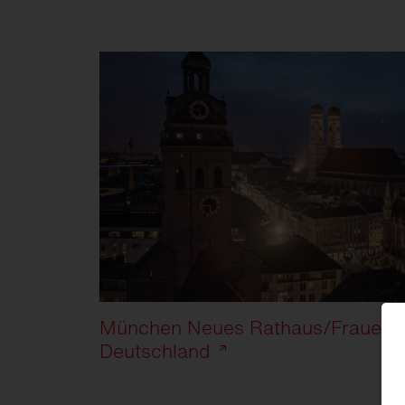
München Neues Rathaus/Frauenkir
Deutschland