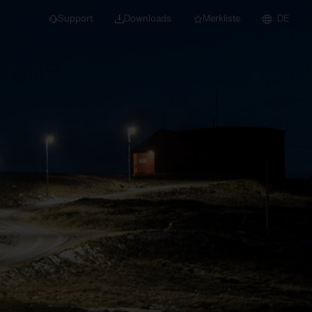
Support
Downloads
Merkliste
DE
dert für Neubau und
euchten
Downlights
nleuchten
Strahler und
Stromschienen
Einbauleuchten
Anbauleuchten
Hängeleuchten
Wand- und
Deckenleuchten
Lichtbandsysteme