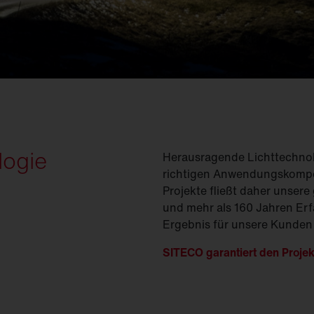
(
GModG)
seinsätze und
Ersatzteile
Europäische Gebäuderichtlinie
EPBD
d
Ausleger
agement
Aussenleuchten
logie
Herausragende Lichttechnolo
richtigen Anwendungskompet
Projekte fließt daher unser
und mehr als 160 Jahren Erf
Ergebnis für unsere Kunden 
SITECO garantiert den Projek