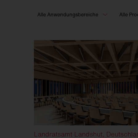
FL
21
Landratsamt Landshut, Deutschla