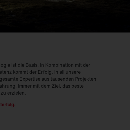
Feucht­raum­leuchten
Hallenleuchten
Lichtmanagement
Innenleuchten
Gebäudenahes
Licht
gie ist die Basis. In Kombination mit der
enz kommt der Erfolg. In all unsere
e gesamte Expertise aus tausenden Projekten
ahrung. Immer mit dem Ziel, das beste
zu erzielen.
terfolg.