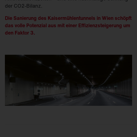
der CO2-Bilanz.
Die Sanierung des Kaisermühlentunnels in Wien schöpft
das volle Potenzial aus mit einer Effizienzsteigerung um
den Faktor 3.