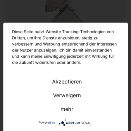
Customization
Diese Seite nutzt Website Tracking-Technologien von
Dritten, um ihre Dienste anzubieten, stetig zu
Customization
verbessern und Werbung entsprechend der Interessen
der Nutzer anzuzeigen. Ich bin damit einverstanden
und kann meine Einwilligung jederzeit mit Wirkung für
Wo die Variantenvielfalt des Katalogs endet, beginnt
die Zukunft widerrufen oder ändern.
die fast unendliche Varianz der Customization-
Möglichkeiten. SITECO bietet durch ein erfahrenes
Team an Designern und Ingenieuren ein breites
Akzeptieren
Spektrum an Optionen für maßgeschneiderte
Lösungen. Made in Germany ermöglicht uns
Verweigern
zusätzliche Flexibilität und Geschwindigkeit.
mehr
Wir leben Kundennähe durch Flexibilität &
Geschwindigkeit.
Powered by