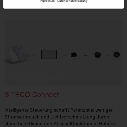
Impressum
|
Datenschutzerklärung
SITECO Connect
SITECO Connect
Intelligente Steuerung schafft Potenziale: weniger
Stromverbrauch und Lichtverschmutzung durch
steuerbare Dimm- und Abschaltfunktionen. Höhere