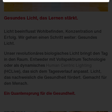
Gesundes Licht, das Lernen stärkt.
Licht beeinflusst Wohlbefinden, Konzentration und
Erfolg. Wir gehen einen Schritt weiter: Gesundes
Licht.
Unser revolutionäres biologisches Licht bringt den Tag
in den Raum. Entweder mit Vollspektrum Technologie
oder als dynamisches
Human Centric Lighting
(HCLive), das sich dem Tagesverlauf anpasst. Licht,
das nachweislich die Gesundheit fördert. Gemacht für
den Mensch.
Ein Quantensprung für die Gesundheit.