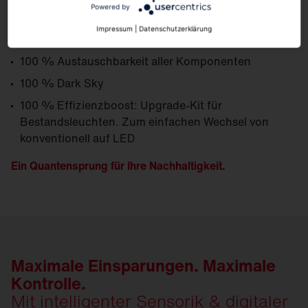
Powered by
Impressum
|
Datenschutzerklärung
100 % Modulares Produkt- und Ersatzteilkonzept
100 % Austauschbarkeit aller Komponenten
100 % Dark Sky
100 % Effizienzboost: Upgrade-Kit für
Bestandsleuchten. Zum einfachen Wechsel von
konventionell auf LED
Ein Quantensprung für Ihre Nachhaltigkeit.
Maximale Einsparungen. Maximale
Kontrolle.
Mit intelligenter Sensorik & digitaler