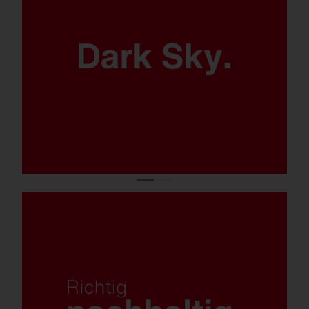
Kein Streulicht dank
ULOR 0.
Tauschbare Komponenten, einfacher
Umstieg dank Upgrade-Kit von