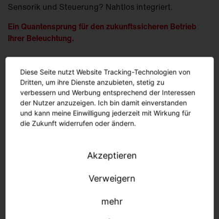
Sensorik und Steuerung? Nahtlos integriert.
Ein Quantensprung für den zukunftssicheren Betrieb
Ihrer Beleuchtung.
Mehr erfahren.
Diese Seite nutzt Website Tracking-Technologien von
Dritten, um ihre Dienste anzubieten, stetig zu
verbessern und Werbung entsprechend der Interessen
der Nutzer anzuzeigen. Ich bin damit einverstanden
und kann meine Einwilligung jederzeit mit Wirkung für
die Zukunft widerrufen oder ändern.
Akzeptieren
Verweigern
mehr
Nachhaltigkeit.
Konsequent umgesetzt.