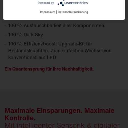
Powered by
Impressum
|
Datenschutzerklärung
100 % Modulares Produkt- und Ersatzteilkonzept
100 % Austauschbarkeit aller Komponenten
100 % Dark Sky
100 % Effizienzboost: Upgrade-Kit für
Bestandsleuchten. Zum einfachen Wechsel von
konventionell auf LED
Ein Quantensprung für Ihre Nachhaltigkeit.
Maximale Einsparungen. Maximale
Kontrolle.
Mit intelligenter Sensorik & digitaler