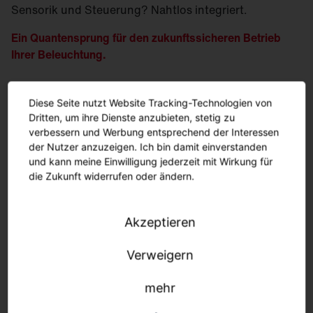
Sensorik und Steuerung? Nahtlos integriert.
Ein Quantensprung für den zukunftssicheren Betrieb
Ihrer Beleuchtung.
Mehr erfahren.
Diese Seite nutzt Website Tracking-Technologien von
Dritten, um ihre Dienste anzubieten, stetig zu
verbessern und Werbung entsprechend der Interessen
der Nutzer anzuzeigen. Ich bin damit einverstanden
und kann meine Einwilligung jederzeit mit Wirkung für
die Zukunft widerrufen oder ändern.
Akzeptieren
Verweigern
mehr
Nachhaltigkeit.
Konsequent umgesetzt.