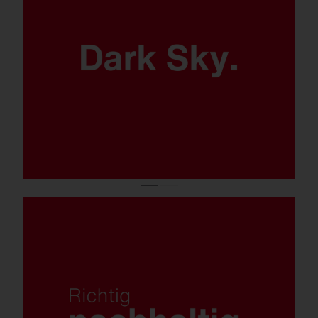
Kein Streulicht dank
ULOR 0.
Tauschbare Komponenten, einfacher
Umstieg dank Upgrade-Kit von