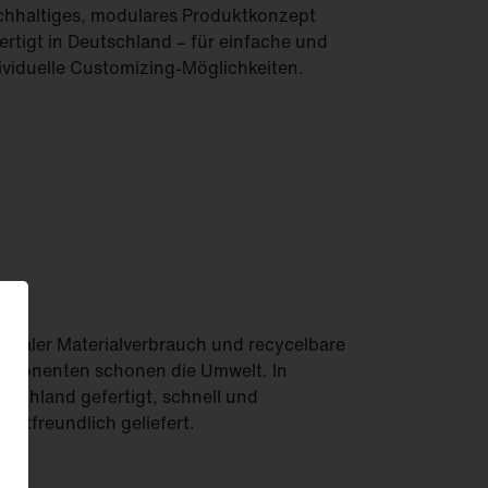
hhaltiges, modulares Produktkonzept
ertigt in Deutschland – für einfache und
ividuelle Customizing-Möglichkeiten.
imaler Materialverbrauch und recycelbare
ponenten schonen die Umwelt. In
tschland gefertigt, schnell und
eltfreundlich geliefert.