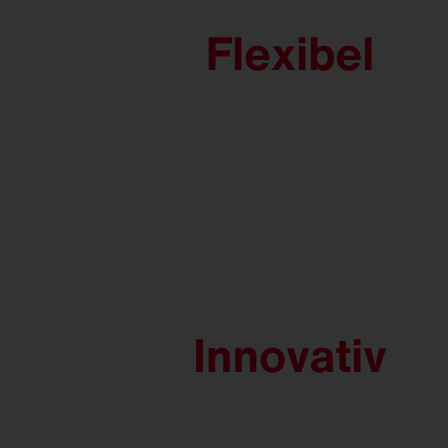
FL
21