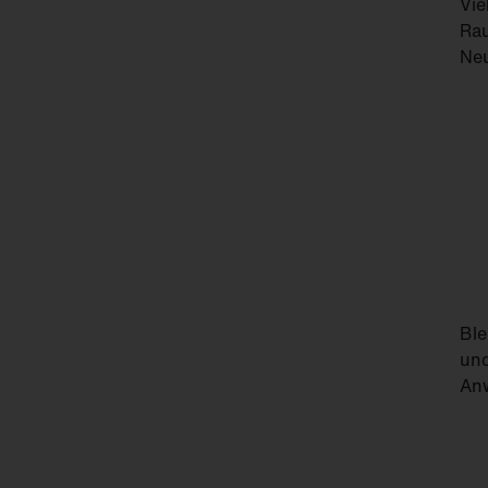
Vie
Rau
Ne
Ble
und
Anw