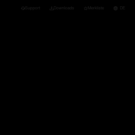
Support
Downloads
Merkliste
DE
dert für Neubau und
euchten
Downlights
nleuchten
Strahler und
Stromschienen
Einbauleuchten
Anbauleuchten
Hängeleuchten
Wand- und
Deckenleuchten
Lichtbandsysteme