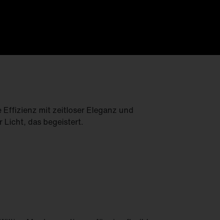
Feucht­raum­leuchten
Hallenleuchten
Lichtmanagement
Innenleuchten
Gebäudenahes
Licht
 Effizienz mit zeitloser Eleganz und
r Licht, das begeistert.