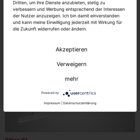
Dritten, um ihre Dienste anzubieten, stetig zu
verbessern und Werbung entsprechend der Interessen
Streetlight SL 21 iQ
der Nutzer anzuzeigen. Ich bin damit einverstanden
Für die größtmögliche Zukunftssicherheit Ihrer
und kann meine Einwilligung jederzeit mit Wirkung für
Beleuchtung.
die Zukunft widerrufen oder ändern.
Mehr erfahren
Akzeptieren
Verweigern
mehr
Powered by
Impressum
|
Datenschutzerklärung