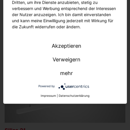
Dritten, um ihre Dienste anzubieten, stetig zu
verbessern und Werbung entsprechend der Interessen
Streetlight SL 21 iQ
der Nutzer anzuzeigen. Ich bin damit einverstanden
Für die größtmögliche Zukunftssicherheit Ihrer
und kann meine Einwilligung jederzeit mit Wirkung für
Beleuchtung.
die Zukunft widerrufen oder ändern.
Mehr erfahren
Akzeptieren
Verweigern
mehr
Powered by
Impressum
|
Datenschutzerklärung