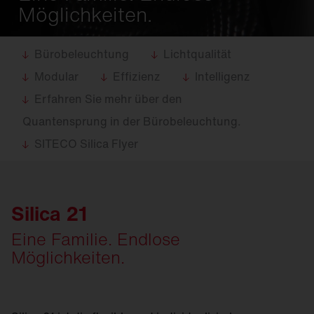
Möglichkeiten.
Bürobeleuchtung
Lichtqualität
Modular
Effizienz
Intelligenz
Erfahren Sie mehr über den
Quantensprung in der Bürobeleuchtung.
SITECO Silica Flyer
Silica 21
Eine Familie. Endlose
Möglichkeiten.