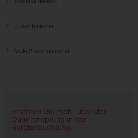
Maximal flexibel.
Beliebig skalierbar und maßgeschneidert auf Ihren
Bedarf.
Zukunftssicher.
Flexibel anpassbar bei Nutzungsänderungen (z. B.
geändertes Raumlayout oder Möblierung).
Volle Planungsfreiheit.
Präsenz- und Tageslichtsteuerung für
Mit offenen Standards, drahtloser oder
maximale Energie- und CO₂-Ersparnis.
kabelgebundener Steuerung für Sanierungen und
Neubauten sowie der nahtlosen Anbindung an
moderne Licht- und
Gebäudemanagementsysteme lassen sich die
GEG und EPBD Anforderungen erfüllen.
Erfahren Sie mehr über den
Quantensprung in der
Bürobeleuchtung.