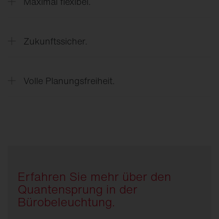
Maximal flexibel.
Beliebig skalierbar und maßgeschneidert auf Ihren
Bedarf.
Zukunftssicher.
Flexibel anpassbar bei Nutzungsänderungen (z. B.
geändertes Raumlayout oder Möblierung).
Volle Planungsfreiheit.
Präsenz- und Tageslichtsteuerung für
Mit offenen Standards, drahtloser oder
maximale Energie- und CO₂-Ersparnis.
kabelgebundener Steuerung für Sanierungen und
Neubauten sowie der nahtlosen Anbindung an
moderne Licht- und
Gebäudemanagementsysteme lassen sich die
GEG und EPBD Anforderungen erfüllen.
Erfahren Sie mehr über den
Quantensprung in der
Bürobeleuchtung.