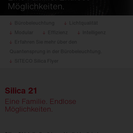
Möglichkeiten.
Bürobeleuchtung
Lichtqualität
Modular
Effizienz
Intelligenz
Erfahren Sie mehr über den
Quantensprung in der Bürobeleuchtung.
SITECO Silica Flyer
Silica 21
Eine Familie. Endlose
Möglichkeiten.