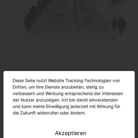
Intelligent. Vollvernetzt. 100 %
Diese Seite nutzt Website Tracking-Technologien von
flexibel.
Dritten, um ihre Dienste anzubieten, stetig zu
verbessern und Werbung entsprechend der Interessen
der Nutzer anzuzeigen. Ich bin damit einverstanden
SL 31 bietet Zhaga und NEMA (7pin)-Schnittstellen -
und kann meine Einwilligung jederzeit mit Wirkung für
Lösungen, mit denen Sie komplett flexibel bleiben.
die Zukunft widerrufen oder ändern.
Funksteuerungssysteme und Sensoren können
jederzeit einfach per Plug & Play angebunden werden.
Ob und wann Sie diesen Schritt gehen, entscheiden
Akzeptieren
Sie.