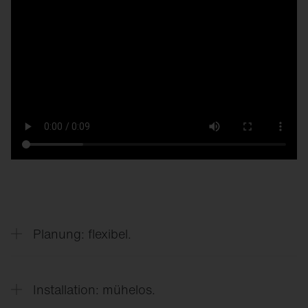
Planung: flexibel.
Verschiedene Licht­verteilungen und -farben
(2.200 K bis 4.000 K)
Installation: mühelos.