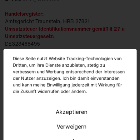
Handelsregister:
Amtsgericht Traunstein, HRB 27821
Umsatzsteuer-Identifikationsnummer gemäß § 27 a
Umsatzsteuergesetz:
DE323468495
Steuer-Nr.:
163/115/30538
WEEE/EAR-Reg.-Nr.:
DE 88203383
Diese Seite nutzt Website Tracking-Technologien von
Dritten, um ihre Dienste anzubieten, stetig zu
Geschaeftsfuehrung:
verbessern und Werbung entsprechend der Interessen
Ralph Hesse, Andreas Frank, Daniel Fischer
der Nutzer anzuzeigen. Ich bin damit einverstanden
und kann meine Einwilligung jederzeit mit Wirkung für
Vorsitzende des Aufsichtsrats:
die Zukunft widerrufen oder ändern.
Susanne Pertl
Inhaltlich Verantwortlicher gemäß § 18 Absatz 2 MStV:
Akzeptieren
Daniel Fischer
Geschäftliche Anschrift:
Verweigern
Georg-Simon-Ohm-Strasse 50