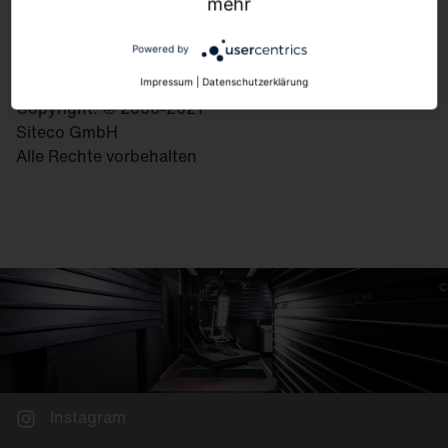
83301 Traunreut
mehr
Deutschland
Powered by
Impressum
|
Datenschutzerklärung
Copyright: © 2006-2021
Siteco GmbH
Alle Rechte vorbehalten
Instagram