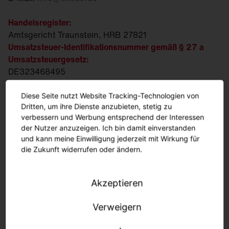
Handelsregister:
Amtsgericht Traunstein, HRB 27821
Umsatzsteuer-Identifikationsnummer gemäß § 27 a
Umsatzsteuergesetz:
DE323468495
Steuer-Nr.:
163/115/30538
WEEE/EAR-Reg.-Nr.:
DE 88203383
Diese Seite nutzt Website Tracking-Technologien von
Dritten, um ihre Dienste anzubieten, stetig zu
Geschaeftsfuehrung:
verbessern und Werbung entsprechend der Interessen
Ralph Hesse, Andreas Frank, Daniel Fischer
der Nutzer anzuzeigen. Ich bin damit einverstanden
und kann meine Einwilligung jederzeit mit Wirkung für
Vorsitzende des Aufsichtsrats:
die Zukunft widerrufen oder ändern.
Susanne Pertl
Inhaltlich Verantwortlicher gemäß § 18 Absatz 2 MStV:
Akzeptieren
Daniel Fischer
Geschäftliche Anschrift:
Verweigern
Georg-Simon-Ohm-Strasse 50