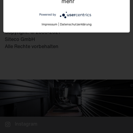
83301 Traunreut
mehr
Deutschland
Powered by
Impressum
|
Datenschutzerklärung
Copyright: © 2006-2021
Siteco GmbH
Alle Rechte vorbehalten
Instagram