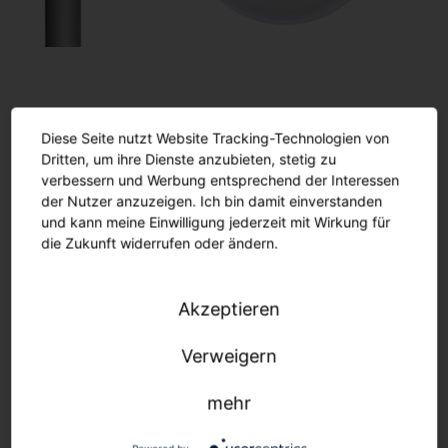
Stadtbild erhalten.
Einfacher Umstieg auf LED-
Diese Seite nutzt Website Tracking-Technologien von
Dritten, um ihre Dienste anzubieten, stetig zu
Technologie.
verbessern und Werbung entsprechend der Interessen
Dank modularem Produktkonzept.
der Nutzer anzuzeigen. Ich bin damit einverstanden
und kann meine Einwilligung jederzeit mit Wirkung für
die Zukunft widerrufen oder ändern.
Mühelose, schnelle Umrüstung. Für einen
Effizienzboost bis zu 167 lm/W.
Akzeptieren
Mast und Bogen:
Mast und Bogen bleiben in der
Verweigern
Regel bei einer Modernisierung erhalten. Das
Gehäuse ist montagefreundlichangeschlossen,
mehr
seit 2002 mit einem Bajonettverschluss.