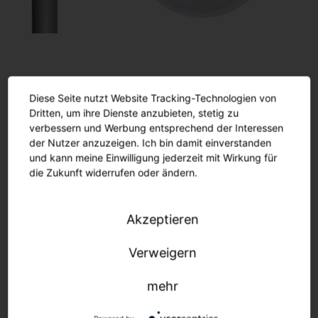
Stadtbild erhalten.
Einfacher Umstieg auf LED-
Diese Seite nutzt Website Tracking-Technologien von
Dritten, um ihre Dienste anzubieten, stetig zu
Technologie.
verbessern und Werbung entsprechend der Interessen
Dank modularem Produktkonzept.
der Nutzer anzuzeigen. Ich bin damit einverstanden
und kann meine Einwilligung jederzeit mit Wirkung für
die Zukunft widerrufen oder ändern.
Mühelose, schnelle Umrüstung. Für einen
Effizienzboost bis zu 167 lm/W.
Akzeptieren
Mast und Bogen:
Mast und Bogen bleiben in der
Verweigern
Regel bei einer Modernisierung erhalten. Das
Gehäuse ist montagefreundlichangeschlossen,
mehr
seit 2002 mit einem Bajonettverschluss.