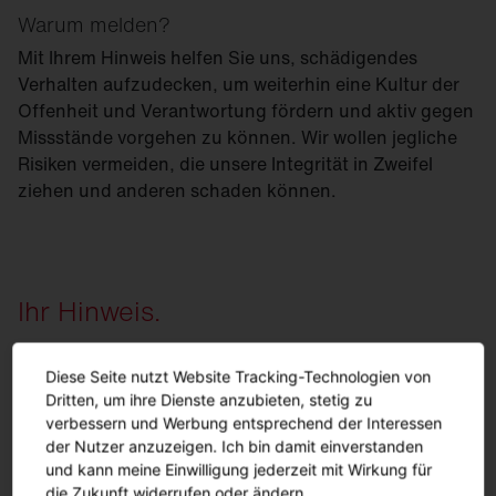
Warum melden?
Mit Ihrem Hinweis helfen Sie uns, schädigendes
Verhalten aufzudecken, um weiterhin eine Kultur der
Offenheit und Verantwortung fördern und aktiv gegen
Missstände vorgehen zu können. Wir wollen jegliche
Risiken vermeiden, die unsere Integrität in Zweifel
ziehen und anderen schaden können.
Ihr Hinweis.
Diese Seite nutzt Website Tracking-Technologien von
Dritten, um ihre Dienste anzubieten, stetig zu
Wer kann Hinweise abgeben?
verbessern und Werbung entsprechend der Interessen
der Nutzer anzuzeigen. Ich bin damit einverstanden
Jeder. Das Hinweisgebersystem ist sowohl für
und kann meine Einwilligung jederzeit mit Wirkung für
Mitarbeitende als auch Personen und
Was kann gemeldet werden? Wie läuft ein
die Zukunft widerrufen oder ändern.