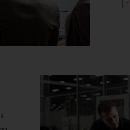
J
ng
inen