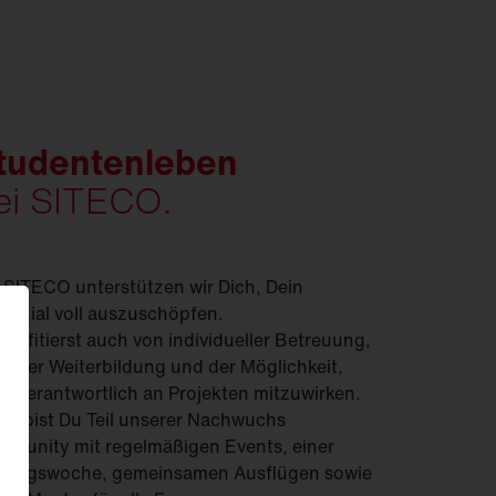
tudentenleben
ei SITECO.
 SITECO unterstützen wir Dich, Dein
enzial voll auszuschöpfen.
profitierst auch von individueller Betreuung,
ielter Weiterbildung und der Möglichkeit,
enverantwortlich an Projekten mitzuwirken.
ei bist Du Teil unserer Nachwuchs
munity mit regelmäßigen Events, einer
dungswoche, gemeinsamen Ausflügen sowie