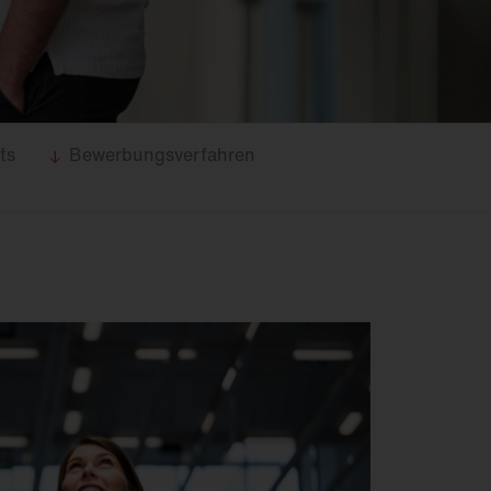
Feucht­raum­leuchten
Hallenleuchten
Lichtmanagement
Innenleuchten
Gebäudenahes
Licht
ts
Bewerbungsverfahren