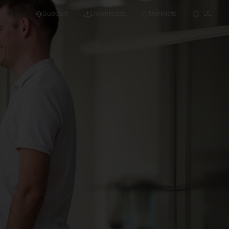
Support
Downloads
Merkliste
DE
dert für Neubau und
euchten
Downlights
nleuchten
Strahler und
Stromschienen
Einbauleuchten
Anbauleuchten
Hängeleuchten
Wand- und
Deckenleuchten
Lichtbandsysteme