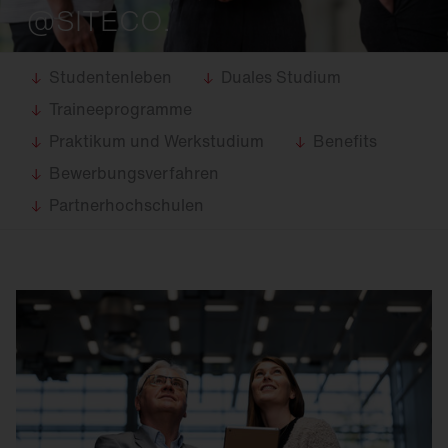
@SITECO.
Studentenleben
Duales Studium
Traineeprogramme
Praktikum und Werkstudium
Benefits
Bewerbungsverfahren
Partnerhochschulen