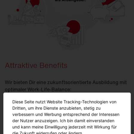
Attraktive Benefits
Wir bieten Dir eine zukunftsorientierte Ausbildung mit
optimaler Work-Life-Balance:
35-Stunden-Woche, flexible Arbeitszeiten bei Vollzeit
Diese Seite nutzt Website Tracking-Technologien von
oder Teilzeit, Förderung und Weiterbildung durch
Dritten, um ihre Dienste anzubieten, stetig zu
verbessern und Werbung entsprechend der Interessen
unsere SITECO Akademie sowie spannende
der Nutzer anzuzeigen. Ich bin damit einverstanden
Studenten Projekte.
und kann meine Einwilligung jederzeit mit Wirkung für
die Zukunft widerrufen oder ändern.