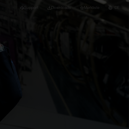
Support
Downloads
Merkliste
DE
dert für Neubau und
euchten
Downlights
nleuchten
Strahler und
Stromschienen
Einbauleuchten
Anbauleuchten
Hängeleuchten
Wand- und
Deckenleuchten
Lichtbandsysteme