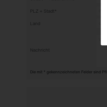
PLZ + Stadt
*
Land
Nachricht
Die mit * gekennzeichneten Felder sind Pf