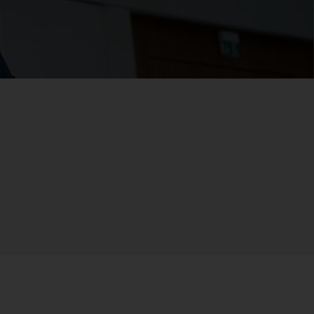
Feucht­raum­leuchten
Hallenleuchten
Lichtmanagement
Innenleuchten
Gebäudenahes
Licht