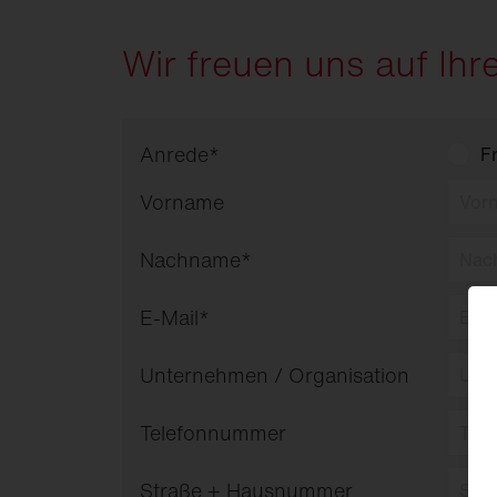
Wir freuen uns auf Ihr
Anrede
*
F
Vorname
Nachname
*
E-Mail
*
Unternehmen / Organisation
Telefonnummer
Straße + Hausnummer