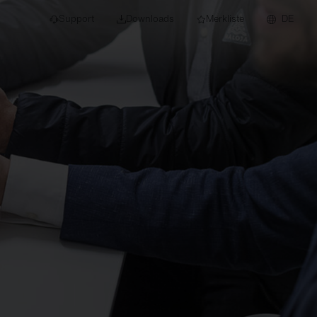
Support
Downloads
Merkliste
DE
dert für Neubau und
euchten
Downlights
nleuchten
Strahler und
Stromschienen
Einbauleuchten
Anbauleuchten
Hängeleuchten
Wand- und
Deckenleuchten
Lichtbandsysteme