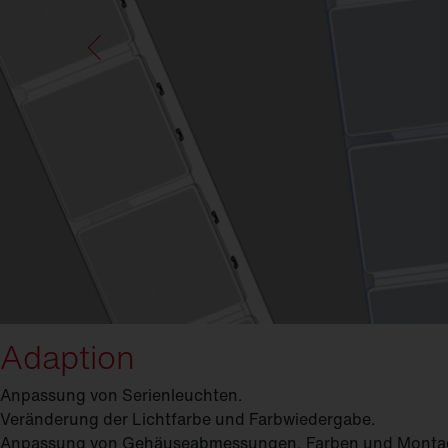
Adaption
Anpassung von Serienleuchten.
Veränderung der Lichtfarbe und Farb­wiedergabe.
Anpassung von Gehäuseabmessungen, Farben und Monta