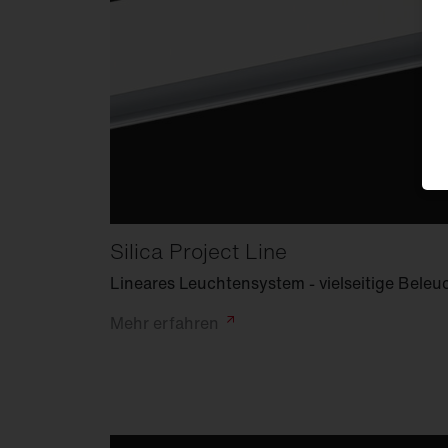
Silica Project Line
Lineares Leuchtensystem - vielseitige Bele
Mehr
erfahren