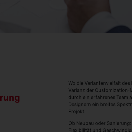
(
GModG)
seinsätze und
Ersatzteile
Europäische Gebäuderichtlinie
EPBD
d
Ausleger
agement
Aussenleuchten
Wo die Variantenvielfalt des
Varianz der Customization-
erung
durch ein erfahrenes Team 
Designern ein breites Spek
Projekt.
Ob Neubau oder Sanierung: 
Flexibilität und Geschwindig