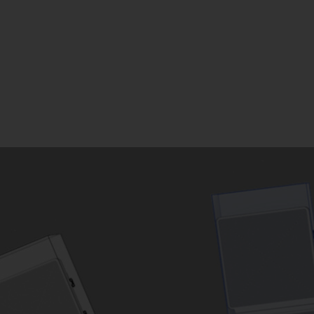
FL
21