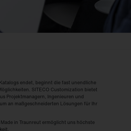
Feucht­raum­leuchten
Hallenleuchten
Lichtmanagement
Innenleuchten
Gebäudenahes
Licht
 Katalogs endet, beginnt die fast unendliche
Möglichkeiten. SITECO Customization bietet
aus Projektmanagern, Ingenieuren und
trum an maßgeschneiderten Lösungen für Ihr
Made in Traunreut ermöglicht uns höchste
keit.