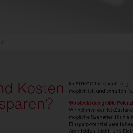
(
GModG)
seinsätze und
Ersatzteile
Europäische Gebäuderichtlinie
EPBD
d
Ausleger
agement
Aussenleuchten
er
nd Kosten
Im SITECO Lichtaudit zeige
möglich ist, und schaffen Fa
nsparen?
Wo steckt das größte Potenz
Wir nehmen den Ist-Zustand 
mögliche Szenarien für die 
Einsparpotenzial bereits he
Architekten, Licht- und Elek