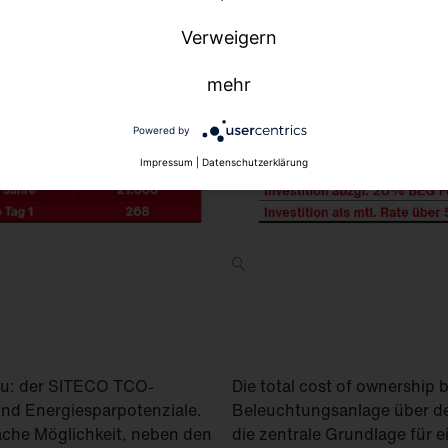
Verweigern
mehr
Powered by
Impressum
|
Datenschutzerklärung
au: der SITECO TCO-
Die total cost of ownership
 und Energiesparpotenziale.
Beleuchtungsanlage über d
ache Möglichkeit, neben den
die zentrale Grundlage für 