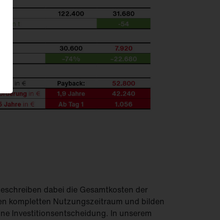
 beschreiben dabei die Gesamtkosten der
en kompletten Nutzungszeitraum und bilden
eine Investitionsentscheidung. In unserem