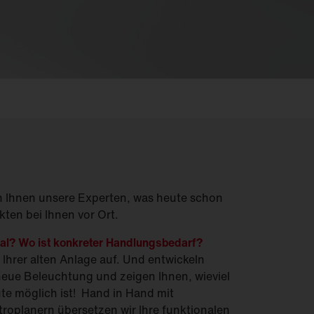
Feucht­raum­leuchten
Hallenleuchten
Lichtmanagement
Innenleuchten
Gebäudenahes
Licht
n Ihnen unsere Experten, was heute schon
kten bei Ihnen vor Ort.
ial? Wo ist konkreter Handlungsbedarf?
Ihrer alten Anlage auf. Und entwickeln
neue Beleuchtung und zeigen Ihnen, wieviel
ute möglich ist! Hand in Hand mit
troplanern übersetzen wir Ihre funktionalen