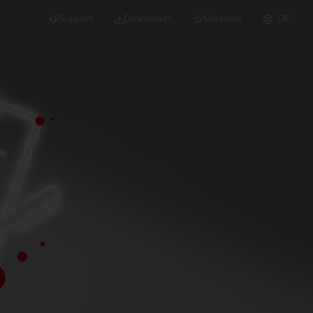
Support
Downloads
Merkliste
DE
dert für Neubau und
euchten
Downlights
nleuchten
Strahler und
Stromschienen
Einbauleuchten
Anbauleuchten
Hängeleuchten
Wand- und
Deckenleuchten
Lichtbandsysteme