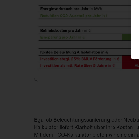
Egal ob Beleuchtungssanierung oder Neub
Kalkulator liefert Klarheit über Ihre Kosten-
Mit dem TCO-Kalkulator bieten wir eine einf