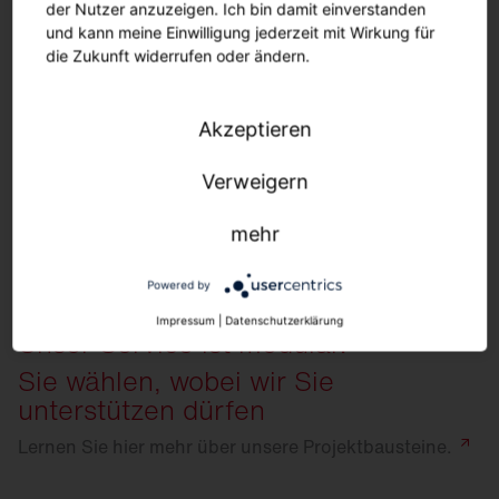
der Nutzer anzuzeigen. Ich bin damit einverstanden
und kann meine Einwilligung jederzeit mit Wirkung für
die Zukunft widerrufen oder ändern.
Sie wollen sich gerne unverbindlich beraten
lassen?
Melden Sie sich gerne bei uns!
Akzeptieren
Verweigern
mehr
Powered by
Impressum
|
Datenschutzerklärung
Unser Service ist modular.
Sie wählen, wobei wir Sie
unterstützen dürfen
Lernen Sie hier mehr über unsere
Projektbausteine.