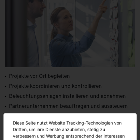
Projekte vor Ort begleiten
Projekte koordinieren und kontrollieren
Beleuchtungsanlagen installieren und abnehmen
Partnerunternehmen beauftragen und aussteuern
Verträge optimieren und abschließen
Diese Seite nutzt Website Tracking-Technologien von
Prüfungen und Messungen organisieren
Dritten, um ihre Dienste anzubieten, stetig zu
Projekte dokumentieren
verbessern und Werbung entsprechend der Interessen