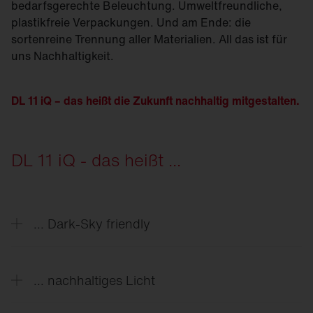
bedarfsgerechte Beleuchtung. Umweltfreundliche,
plastikfreie Verpackungen. Und am Ende: die
sortenreine Trennung aller Materialien. All das ist für
uns Nachhaltigkeit.
DL 11 iQ – das heißt die Zukunft nachhaltig mitgestalten.
DL 11 iQ - das heißt ...
... Dark-Sky friendly
So wenig Licht wie möglich in die obere
Hemisphäre ist das Ziel. Durch clevere
... nachhaltiges Licht
Anpassungen von Modul und Abdeckungen
ermöglichen Modul 540-Varianten eine reduzierte
Vom Aluminium-Druckguss-Gehäuse bis zu