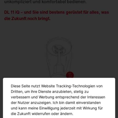
unkompliziert und komfortabel bedienen.
DL 11 iQ – und Sie sind bestens gerüstet für alles, was
die Zukunft noch bringt.
SITECO iQ
Diese Seite nutzt Website Tracking-Technologien von
Dritten, um ihre Dienste anzubieten, stetig zu
Das volle Potenzial ...
verbessern und Werbung entsprechend der Interessen
der Nutzer anzuzeigen. Ich bin damit einverstanden
und kann meine Einwilligung jederzeit mit Wirkung für
... Ihrer Beleuchtungslösung entfalten Sie mit unserer
die Zukunft widerrufen oder ändern.