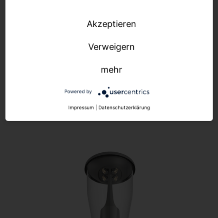
selbst entwickelten und patentierten
Steuerungselektronik SITECO iQ. Für Licht, das noch
Akzeptieren
effizienter ist. Und sich ganz bequem per App und
Webtool verwalten lässt.
Verweigern
Mehr zu SITECO
iQ
mehr
Mehr zu den SITECO iQ
Tools
Powered by
Impressum
|
Datenschutzerklärung