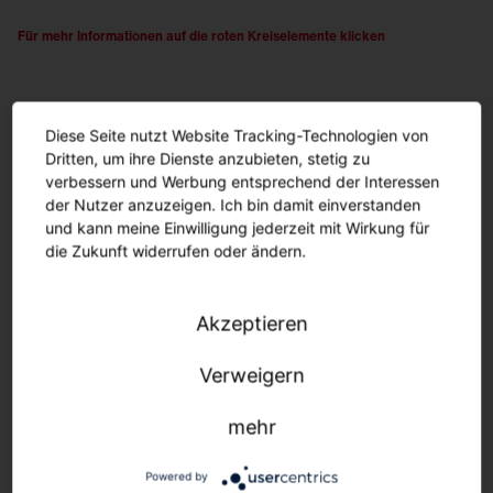
Für mehr Informationen auf die roten Kreiselemente klicken
Für ein langes nachhaltiges
Diese Seite nutzt Website Tracking-Technologien von
Produktleben.
Dritten, um ihre Dienste anzubieten, stetig zu
Ersatzteile - Von der Dichtung bis zum Gußteil.
verbessern und Werbung entsprechend der Interessen
der Nutzer anzuzeigen. Ich bin damit einverstanden
und kann meine Einwilligung jederzeit mit Wirkung für
Folgende Ersatzteile sind einzeln verfügbar
: Alle Gehäuse-Bauteile,
die Zukunft widerrufen oder ändern.
Wannen, LED-Einheiten, Vorschaltgeräte und Geräteträger.
Auf Anfrage
erhalten Sie folgende Konfigurationen voreingestellt ab Werk
:
Akzeptieren
Farbvarianten (Modul, Gehäuse) | Lichtfarbe | Licht­verteilung |
Lumenpakete | Cover | Leitungen (Art, Länge) | Parametrierungen (Zeit,
Verweigern
Dimmlevel) | iQ-Einstellungen
mehr
Zur Übersicht.
Powered by