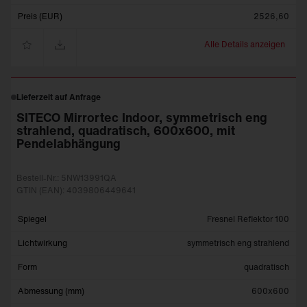
Preis (EUR)
2526,60
Alle Details anzeigen
Lieferzeit auf Anfrage
SITECO Mirrortec Indoor, symmetrisch eng
strahlend, quadratisch, 600x600, mit
Pendelabhängung
Bestell-Nr.: 5NW13991QA
GTIN (EAN): 4039806449641
Spiegel
Fresnel Reflektor 100
Lichtwirkung
symmetrisch eng strahlend
Form
quadratisch
Abmessung (mm)
600x600