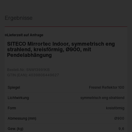
Ergebnisse
Lieferzeit auf Anfrage
SITECO Mirrortec Indoor, symmetrisch eng
strahlend, kreisförmig, Ø900, mit
Pendelabhängung
Bestell-Nr.: 5NW13991KB
GTIN (EAN): 4039806449627
Spiegel
Fresnel Reflektor 100
Lichtwirkung
symmetrisch eng strahlend
Form
kreisförmig
Abmessung (mm)
Ø900
Gew. (kg)
9,6