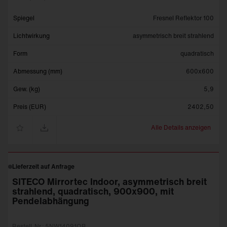
Spiegel
Fresnel Reflektor 100
Lichtwirkung
asymmetrisch breit strahlend
Form
quadratisch
Abmessung (mm)
600x600
Gew. (kg)
5,9
Preis (EUR)
2402,50
Alle Details anzeigen
Lieferzeit auf Anfrage
SITECO Mirrortec Indoor, asymmetrisch breit
strahlend, quadratisch, 900x900, mit
Pendelabhängung
Bestell-Nr.: 5NW14091QB