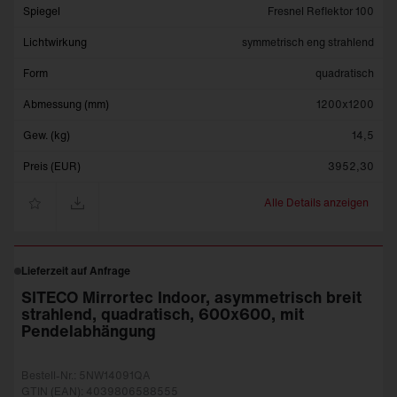
Spiegel
Fresnel Reflektor 100
Lichtwirkung
symmetrisch eng strahlend
Form
quadratisch
Abmessung (mm)
1200x1200
Gew. (kg)
14,5
Preis (EUR)
3952,30
Alle Details anzeigen
Lieferzeit auf Anfrage
SITECO Mirrortec Indoor, asymmetrisch breit
strahlend, quadratisch, 600x600, mit
Pendelabhängung
Bestell-Nr.: 5NW14091QA
GTIN (EAN): 4039806588555