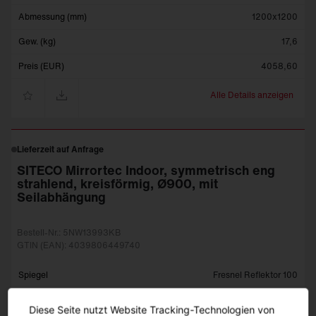
Abmessung (mm)
1200x1200
Gew. (kg)
17,6
Preis (EUR)
4058,60
Alle Details anzeigen
Lieferzeit auf Anfrage
SITECO Mirrortec Indoor, symmetrisch eng
strahlend, kreisförmig, Ø900, mit
Seilabhängung
Bestell-Nr.: 5NW13993KB
GTIN (EAN): 4039806449740
Spiegel
Fresnel Reflektor 100
Lichtwirkung
symmetrisch eng strahlend
Diese Seite nutzt Website Tracking-Technologien von