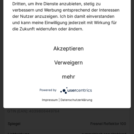
Dritten, um ihre Dienste anzubieten, stetig zu
Form
kreisförmig
verbessern und Werbung entsprechend der Interessen
Abmessung (mm)
Ø900
der Nutzer anzuzeigen. Ich bin damit einverstanden
und kann meine Einwilligung jederzeit mit Wirkung für
Gew. (kg)
4,8
die Zukunft widerrufen oder ändern.
Preis (EUR)
2804,60
Alle Details anzeigen
Akzeptieren
Verweigern
Lieferzeit auf Anfrage
mehr
SITECO Mirrortec Indoor, symmetrisch eng
strahlend, quadratisch, 600x600, mit
Seilabhängung
Powered by
Impressum
|
Datenschutzerklärung
Bestell-Nr.: 5NW13993QA
GTIN (EAN): 4039806449764
Spiegel
Fresnel Reflektor 100