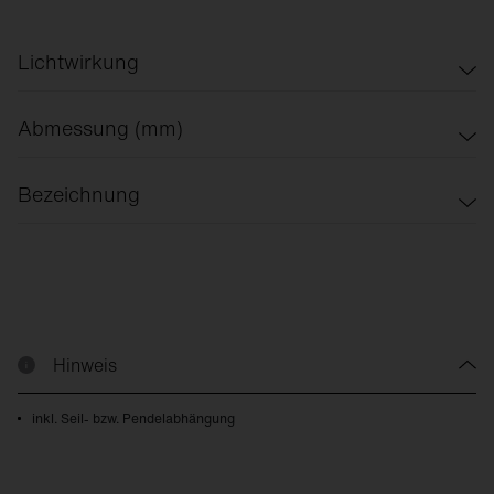
Lichtwirkung
asymmetrisch breit strahlend
Abmessung (mm)
symmetrisch eng strahlend
600x600
900x900
1200x1200
Ø900
Bezeichnung
Seilabhängung
Pendelabhängung
Hinweis
inkl. Seil- bzw. Pendelabhängung