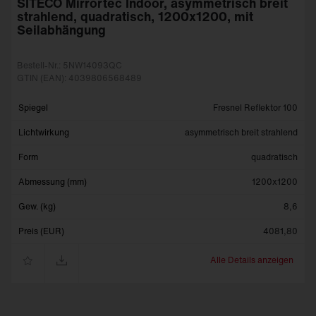
SITECO Mirrortec Indoor, asymmetrisch breit
strahlend, quadratisch, 1200x1200, mit
Seilabhängung
Bestell-Nr.: 5NW14093QC
GTIN (EAN): 4039806568489
Spiegel
Fresnel Reflektor 100
Lichtwirkung
asymmetrisch breit strahlend
Form
quadratisch
Abmessung (mm)
1200x1200
Gew. (kg)
8,6
Preis (EUR)
4081,80
Alle Details anzeigen