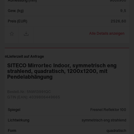
Abmessung (mm)
900x900
Gew. (kg)
9,5
Preis (EUR)
2526,60
Alle Details anzeigen
Lieferzeit auf Anfrage
SITECO Mirrortec Indoor, symmetrisch eng
strahlend, quadratisch, 1200x1200, mit
Pendelabhängung
Bestell-Nr.: 5NW13991QC
GTIN (EAN): 4039806449665
Spiegel
Fresnel Reflektor 100
Lichtwirkung
symmetrisch eng strahlend
Form
quadratisch