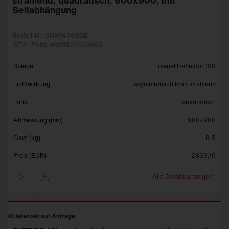
Seilabhängung
Bestell-Nr.: 5NW14093QB
GTIN (EAN): 4039806568465
Spiegel
Fresnel Reflektor 100
Lichtwirkung
asymmetrisch breit strahlend
Form
quadratisch
Abmessung (mm)
900x900
Gew. (kg)
8,5
Preis (EUR)
2839,10
Alle Details anzeigen
Lieferzeit auf Anfrage