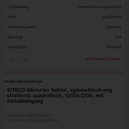
Lichtwirkung
symmetrisch eng strahlend
Form
quadratisch
Abmessung (mm)
900x900
Gew. (kg)
8,8
Preis (EUR)
2804,60
Alle Details anzeigen
Lieferzeit auf Anfrage
SITECO Mirrortec Indoor, symmetrisch eng
strahlend, quadratisch, 1200x1200, mit
Seilabhängung
Bestell-Nr.: 5NW13993QC
GTIN (EAN): 4039806449788