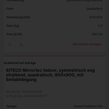
Lichtwirkung
symmetrisch eng strahlend
Form
quadratisch
Abmessung (mm)
600x600
Gew. (kg)
3,0
Preis (EUR)
1997,00
Alle Details anzeigen
Lieferzeit auf Anfrage
SITECO Mirrortec Indoor, symmetrisch eng
strahlend, quadratisch, 900x900, mit
Seilabhängung
Bestell-Nr.: 5NW13993QB
GTIN (EAN): 4039806449771
Spiegel
Fresnel Reflektor 100