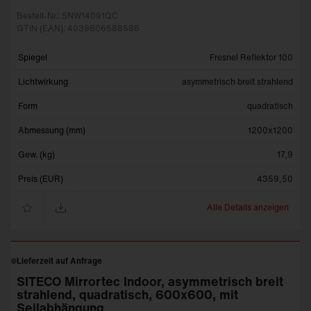
Bestell-Nr.: 5NW14091QC
GTIN (EAN): 4039806588586
Spiegel
Fresnel Reflektor 100
Lichtwirkung
asymmetrisch breit strahlend
Form
quadratisch
Abmessung (mm)
1200x1200
Gew. (kg)
17,9
Preis (EUR)
4359,50
Alle Details anzeigen
Lieferzeit auf Anfrage
SITECO Mirrortec Indoor, asymmetrisch breit
strahlend, quadratisch, 600x600, mit
Seilabhängung