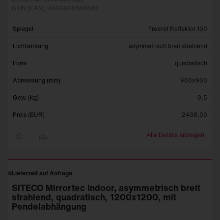
GTIN (EAN): 4039806588562
Spiegel
Fresnel Reflektor 100
Lichtwirkung
asymmetrisch breit strahlend
Form
quadratisch
Abmessung (mm)
900x900
Gew. (kg)
9,5
Preis (EUR)
2438,00
Alle Details anzeigen
Lieferzeit auf Anfrage
SITECO Mirrortec Indoor, asymmetrisch breit
strahlend, quadratisch, 1200x1200, mit
Pendelabhängung