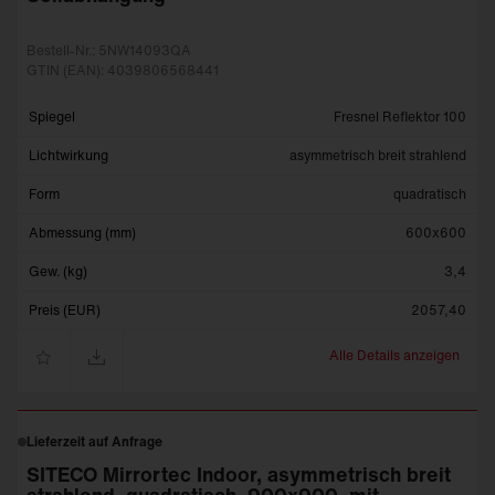
Bestell-Nr.: 5NW14093QA
GTIN (EAN): 4039806568441
Spiegel
Fresnel Reflektor 100
Lichtwirkung
asymmetrisch breit strahlend
Form
quadratisch
Abmessung (mm)
600x600
Gew. (kg)
3,4
Preis (EUR)
2057,40
Alle Details anzeigen
Lieferzeit auf Anfrage
SITECO Mirrortec Indoor, asymmetrisch breit
strahlend, quadratisch, 900x900, mit