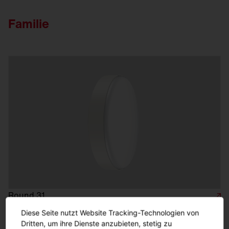
Familie
Round 31
Standard. Bewährte Technologie für
Diese Seite nutzt Website Tracking-Technologien von
Standardanwendungen mit guter Effizienz (134lm/W)
Dritten, um ihre Dienste anzubieten, stetig zu