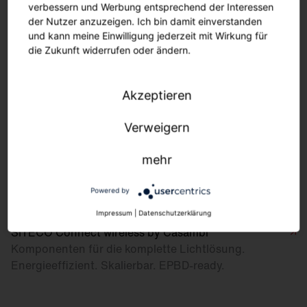
und Lebensdauer (50.000h)
verbessern und Werbung entsprechend der Interessen
der Nutzer anzuzeigen. Ich bin damit einverstanden
und kann meine Einwilligung jederzeit mit Wirkung für
die Zukunft widerrufen oder ändern.
Akzeptieren
Verweigern
mehr
Powered by
Impressum
|
Datenschutzerklärung
SITECO Connect wireless by Casambi
Komponenten für die komplette Lichtlösung.
Energieeffizient. Skalierbar. EPBD-ready.