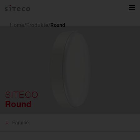
Home
/
Produkte
/
Round
SITECO
Round
Familie