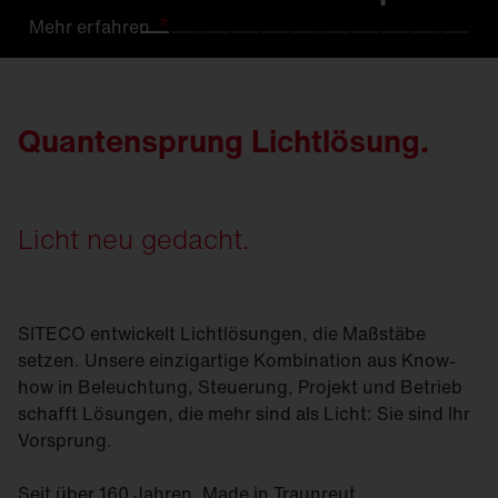
Mehr
Mehr
Mehr
Mehr
Mehr
Mehr
Mehr
Mehr
Mehr
Mehr
Mehr
erfahren
erfahren.
erfahren
erfahren
erfahren
erfahren
erfahren
erfahren
erfahren.
erfahren
erfahren
Quantensprung Lichtlösung.
Licht neu gedacht.
SITECO entwickelt Lichtlösungen, die Maßstäbe
setzen. Unsere einzigartige Kombination aus Know-
how in Beleuchtung, Steuerung, Projekt und Betrieb
schafft Lösungen, die mehr sind als Licht: Sie sind Ihr
Vorsprung.
Seit über 160 Jahren. Made in Traunreut.