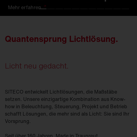
Mehr
Mehr
Mehr
Mehr
Mehr
Mehr
Mehr
Mehr
Mehr
Mehr
Mehr
erfahren
erfahren.
erfahren
erfahren
erfahren
erfahren
erfahren
erfahren
erfahren.
erfahren
erfahren
Quantensprung Lichtlösung.
Licht neu gedacht.
SITECO entwickelt Lichtlösungen, die Maßstäbe
setzen. Unsere einzigartige Kombination aus Know-
how in Beleuchtung, Steuerung, Projekt und Betrieb
schafft Lösungen, die mehr sind als Licht: Sie sind Ihr
Vorsprung.
Seit über 160 Jahren. Made in Traunreut.