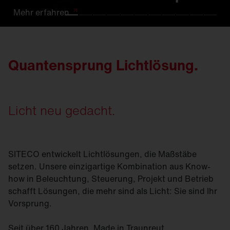
Mehr
Mehr
Mehr
Mehr
Mehr
Mehr
Mehr
Mehr
Mehr
Mehr
Mehr
erfahren
erfahren.
erfahren
erfahren
erfahren
erfahren
erfahren
erfahren
erfahren.
erfahren
erfahren
Quantensprung Lichtlösung.
Licht neu gedacht.
SITECO entwickelt Lichtlösungen, die Maßstäbe
setzen. Unsere einzigartige Kombination aus Know-
how in Beleuchtung, Steuerung, Projekt und Betrieb
schafft Lösungen, die mehr sind als Licht: Sie sind Ihr
Vorsprung.
Seit über 160 Jahren. Made in Traunreut.