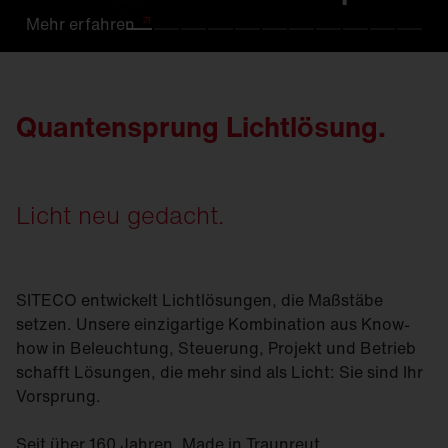
Mehr
Mehr
Mehr
Mehr
Mehr
Mehr
Mehr
Mehr
Mehr
Mehr
Mehr
erfahren
erfahren.
erfahren
erfahren
erfahren
erfahren
erfahren
erfahren
erfahren.
erfahren
erfahren
Quantensprung Lichtlösung.
Licht neu gedacht.
SITECO entwickelt Lichtlösungen, die Maßstäbe
setzen. Unsere einzigartige Kombination aus Know-
how in Beleuchtung, Steuerung, Projekt und Betrieb
schafft Lösungen, die mehr sind als Licht: Sie sind Ihr
Vorsprung.
Seit über 160 Jahren. Made in Traunreut.