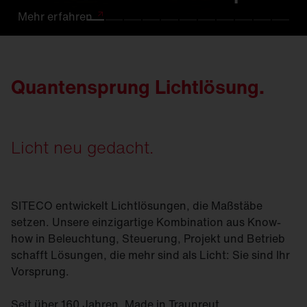
Mehr
Mehr
Mehr
Mehr
Mehr
Mehr
Mehr
Mehr
Mehr
Mehr
Mehr
erfahren
erfahren.
erfahren
erfahren
erfahren
erfahren
erfahren
erfahren
erfahren.
erfahren
erfahren
Quantensprung Lichtlösung.
Licht neu gedacht.
SITECO entwickelt Lichtlösungen, die Maßstäbe
setzen. Unsere einzigartige Kombination aus Know-
how in Beleuchtung, Steuerung, Projekt und Betrieb
schafft Lösungen, die mehr sind als Licht: Sie sind Ihr
Vorsprung.
Seit über 160 Jahren. Made in Traunreut.