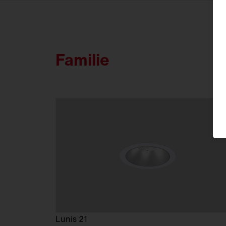
FL
21
Familie
Lunis 21