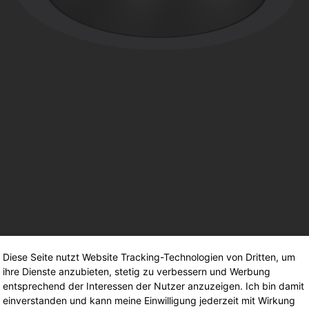
(
GModG)
seinsätze und
Ersatzteile
Europäische Gebäuderichtlinie
EPBD
d
Ausleger
agement
Aussenleuchten
Diese Seite nutzt Website Tracking-Technologien von Dritten, um
ihre Dienste anzubieten, stetig zu verbessern und Werbung
entsprechend der Interessen der Nutzer anzuzeigen. Ich bin damit
einverstanden und kann meine Einwilligung jederzeit mit Wirkung