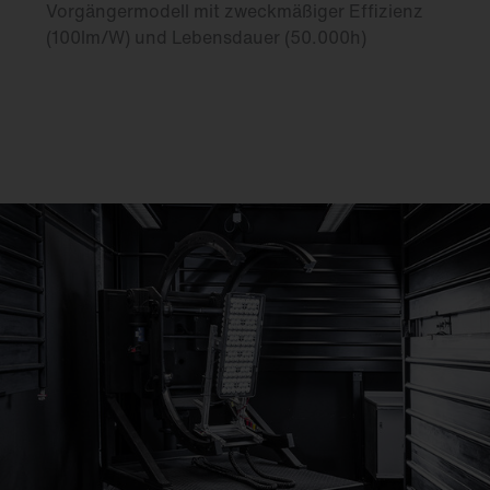
Vorgängermodell mit zweckmäßiger Effizienz
(100lm/W) und Lebensdauer (50.000h)