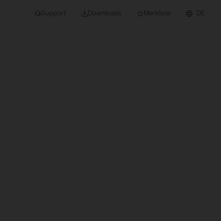
Support
Downloads
Merkliste
DE
dert für Neubau und
euchten
Downlights
nleuchten
Strahler und
Stromschienen
Einbauleuchten
Anbauleuchten
Hängeleuchten
Wand- und
Deckenleuchten
Lichtbandsysteme