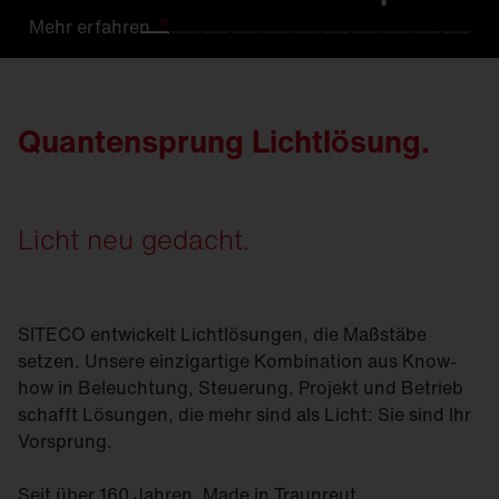
Mehr
Mehr
Mehr
Mehr
Mehr
Mehr
Mehr
Mehr
Mehr
Mehr
Mehr
erfahren
erfahren.
erfahren
erfahren
erfahren
erfahren
erfahren
erfahren
erfahren.
erfahren
erfahren
Quantensprung Lichtlösung.
Licht neu gedacht.
SITECO entwickelt Lichtlösungen, die Maßstäbe
setzen. Unsere einzigartige Kombination aus Know-
how in Beleuchtung, Steuerung, Projekt und Betrieb
schafft Lösungen, die mehr sind als Licht: Sie sind Ihr
Vorsprung.
Seit über 160 Jahren. Made in Traunreut.