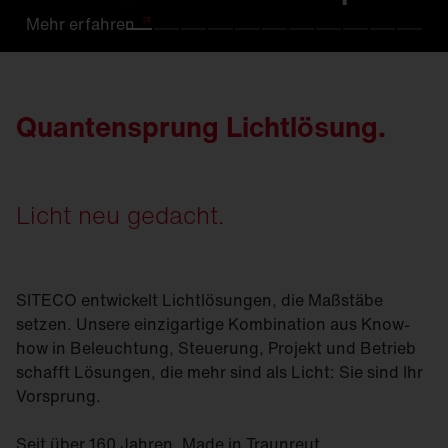
Mehr
Mehr
Mehr
Mehr
Mehr
Mehr
Mehr
Mehr
Mehr
Mehr
Mehr
erfahren
erfahren.
erfahren
erfahren
erfahren
erfahren
erfahren
erfahren
erfahren.
erfahren
erfahren
Quantensprung Lichtlösung.
Licht neu gedacht.
SITECO entwickelt Lichtlösungen, die Maßstäbe
setzen. Unsere einzigartige Kombination aus Know-
how in Beleuchtung, Steuerung, Projekt und Betrieb
schafft Lösungen, die mehr sind als Licht: Sie sind Ihr
Vorsprung.
Seit über 160 Jahren. Made in Traunreut.