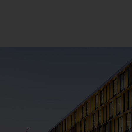
FL
21