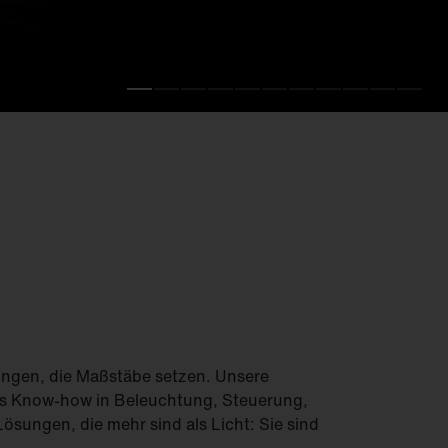
schreiben.
te Effizienz.
Feucht­raum­leuchten
Hallenleuchten
Lichtmanagement
Innenleuchten
Gebäudenahes
Licht
ungen, die Maßstäbe setzen. Unsere
us Know-how in Beleuchtung, Steuerung,
Lösungen, die mehr sind als Licht: Sie sind