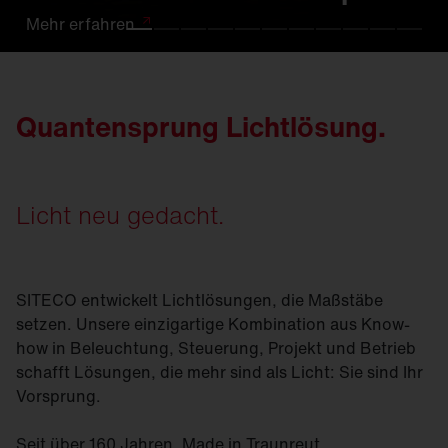
Mehr
Mehr
Mehr
Mehr
Mehr
Mehr
Mehr
Mehr
Mehr
Mehr
Mehr
erfahren
erfahren.
erfahren
erfahren
erfahren
erfahren
erfahren
erfahren
erfahren.
erfahren
erfahren
Quantensprung Lichtlösung.
Licht neu gedacht.
SITECO entwickelt Lichtlösungen, die Maßstäbe
setzen. Unsere einzigartige Kombination aus Know-
how in Beleuchtung, Steuerung, Projekt und Betrieb
schafft Lösungen, die mehr sind als Licht: Sie sind Ihr
Vorsprung.
Seit über 160 Jahren. Made in Traunreut.