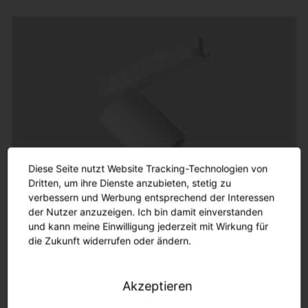
Diese Seite nutzt Website Tracking-Technologien von
Dritten, um ihre Dienste anzubieten, stetig zu
verbessern und Werbung entsprechend der Interessen
Spot 31
der Nutzer anzuzeigen. Ich bin damit einverstanden
Basic. Praktisch, effizient (126lm/W) und langlebig
und kann meine Einwilligung jederzeit mit Wirkung für
(50.000h)
die Zukunft widerrufen oder ändern.
Akzeptieren