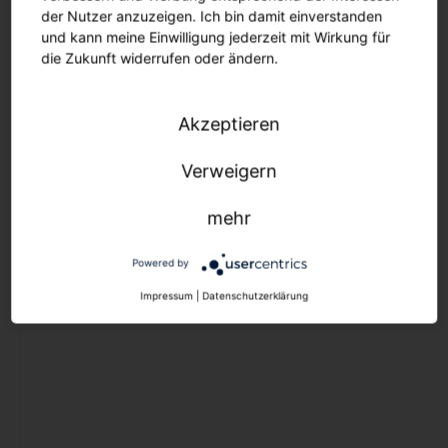
Ersatzteile
der Nutzer anzuzeigen. Ich bin damit einverstanden
Maste und Ausleger
und kann meine Einwilligung jederzeit mit Wirkung für
die Zukunft widerrufen oder ändern.
Lichtmanagement
Aussenleuchten
Akzeptieren
Lichtmanagement
Verweigern
Lichtmanagement
mehr
Innenleuchten
Lichtmanagement
Powered by
Aussenleuchten
Impressum
|
Datenschutzerklärung
Outlet
Downlights
Strahler und