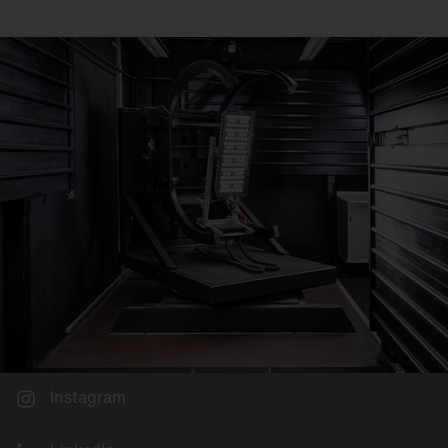
Deckenanbau
Büro
An 3~Stromschiene
Einzelhandel
Pendelmontage
Industrie & Logistik
Wandanbau
Fassade
Schienenmontage
Sport & Event
Stehleuchte
Stadt
Tischmontage
Freifläche
Einlegemontage in
Systemdecke
Möbelein-/-anbau
Mastaufsatz
Mastansatz
Seilmontage
Instagram
Poller & Stelen