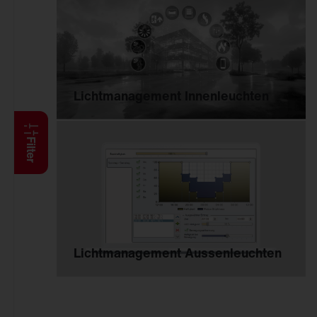
Anbauleuchten
Hängeleuchten
Stehleuchten
Wand- und
Deckenleuchten
Lichtmanagement Innenleuchten
Lichtbandsysteme
Feucht­raum­leuchten
Reinraumleuchten
Filter
Ballwurfsichere
Leuchten
Explosionsgeschützte
Leuchten
Hallenleuchten
Lichtmanagement Aussenleuchten
Sanierungseinsätze
Spiegel-Werfer-
Systeme
Lichtmanagement