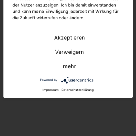
Ersatzteile
der Nutzer anzuzeigen. Ich bin damit einverstanden
Maste und Ausleger
und kann meine Einwilligung jederzeit mit Wirkung für
die Zukunft widerrufen oder ändern.
Lichtmanagement
Aussenleuchten
Akzeptieren
Lichtmanagement
Verweigern
Lichtmanagement
mehr
Innenleuchten
Lichtmanagement
Powered by
Aussenleuchten
Impressum
|
Datenschutzerklärung
Outlet
Downlights
Strahler und