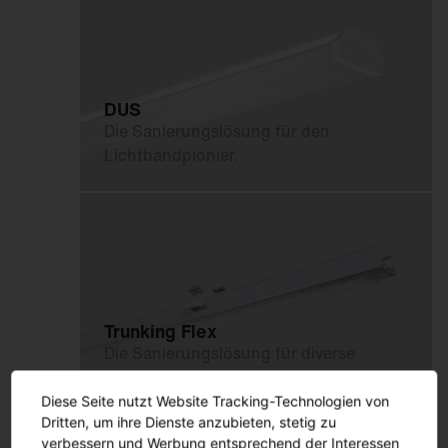
Innenleuchten
Gebäudenahes Licht
Sicherheitsbeleuchtung
DUS
Die Sanierungslösung für den
Außenleuchten
Lichtbandpionier.
Mastleuchten
Seilleuchten
Lichtstelen
Pollerleuchten
Wand- und
Deckenleuchten
Trunking Flex
Die Sanierungslösung für diverse
Scheinwerfer und
Lichtbandsysteme.
Fluter
Diese Seite nutzt Website Tracking-Technologien von
Tunnelleuchten
Dritten, um ihre Dienste anzubieten, stetig zu
Sanierungseinsätze und
verbessern und Werbung entsprechend der Interessen