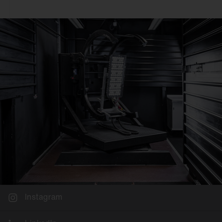
Deckenanbau
Büro
An 3~Stromschiene
Einzelhandel
Pendelmontage
Industrie & Logistik
Wandanbau
Fassade
Schienenmontage
Sport & Event
Stehleuchte
Stadt
Tischmontage
Freifläche
Einlegemontage in
Systemdecke
Möbelein-/-anbau
Mastaufsatz
Mastansatz
Seilmontage
Instagram
Poller & Stelen