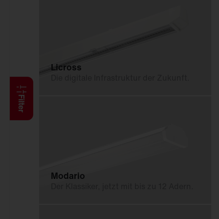
Anbauleuchten
Hängeleuchten
Stehleuchten
Wand- und
Deckenleuchten
Licross
Lichtbandsysteme
Die digitale Infrastruktur der Zukunft.
Feucht­raum­leuchten
Reinraumleuchten
Filter
Ballwurfsichere
Leuchten
Explosionsgeschützte
Leuchten
Hallenleuchten
Modario
Sanierungseinsätze
Der Klassiker, jetzt mit bis zu 12 Adern.
Spiegel-Werfer-
Systeme
Lichtmanagement