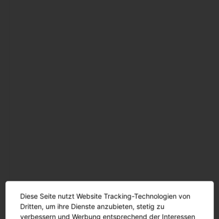
Innenleuchten
Gebäudenahes Licht
Sicherheitsbeleuchtung
Außenleuchten
Mastleuchten
Seilleuchten
Lichtstelen
Pollerleuchten
Wand- und
Deckenleuchten
Scheinwerfer und
Fluter
Diese Seite nutzt Website Tracking-Technologien von
Tunnelleuchten
Dritten, um ihre Dienste anzubieten, stetig zu
Sanierungseinsätze und
verbessern und Werbung entsprechend der Interessen