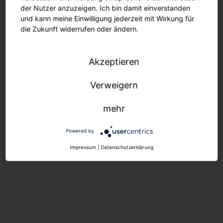
Ersatzteile
der Nutzer anzuzeigen. Ich bin damit einverstanden
Maste und Ausleger
und kann meine Einwilligung jederzeit mit Wirkung für
die Zukunft widerrufen oder ändern.
Lichtmanagement
Aussenleuchten
Akzeptieren
Lichtmanagement
Verweigern
Lichtmanagement
mehr
Innenleuchten
Lichtmanagement
Powered by
Aussenleuchten
Impressum
|
Datenschutzerklärung
Outlet
Downlights
Strahler und