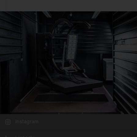
Deckenanbau
Büro
An 3~Stromschiene
Einzelhandel
Pendelmontage
Industrie & Logistik
Wandanbau
Fassade
Schienenmontage
Sport & Event
Stehleuchte
Stadt
Tischmontage
Freifläche
Einlegemontage in
Systemdecke
Möbelein-/-anbau
Mastaufsatz
Mastansatz
Seilmontage
Instagram
Poller & Stelen