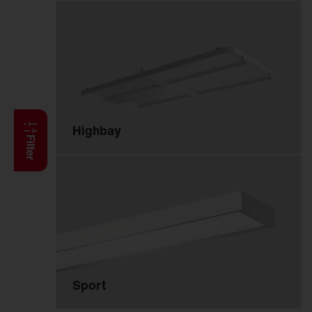
Anbauleuchten
Hängeleuchten
Stehleuchten
Wand- und
Deckenleuchten
Lichtbandsysteme
Feucht­raum­leuchten
Highbay
Reinraumleuchten
Filter
Ballwurfsichere
Leuchten
Explosionsgeschützte
Leuchten
Hallenleuchten
Sanierungseinsätze
Spiegel-Werfer-
Sport
Systeme
Lichtmanagement