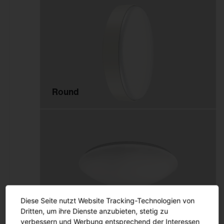
Innenleuchten
Gebäudenahes Licht
Sicherheitsbeleuchtung
Außenleuchten
Round
Mastleuchten
Seilleuchten
Lichtstelen
Pollerleuchten
Wand- und
Deckenleuchten
Scheinwerfer und
Fluter
Rondel
Diese Seite nutzt Website Tracking-Technologien von
Tunnelleuchten
Dritten, um ihre Dienste anzubieten, stetig zu
Sanierungseinsätze und
verbessern und Werbung entsprechend der Interessen