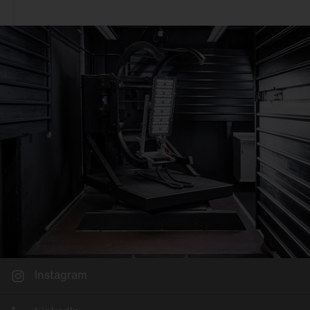
Deckenanbau
Büro
An 3~Stromschiene
Einzelhandel
Pendelmontage
Industrie & Logistik
Wandanbau
Fassade
Schienenmontage
Sport & Event
Stehleuchte
Stadt
Tischmontage
Freifläche
Einlegemontage in
Systemdecke
Möbelein-/-anbau
Mastaufsatz
Mastansatz
Seilmontage
Instagram
Poller & Stelen