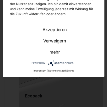
Ersatzteile
der Nutzer anzuzeigen. Ich bin damit einverstanden
Maste und Ausleger
und kann meine Einwilligung jederzeit mit Wirkung für
die Zukunft widerrufen oder ändern.
Lichtmanagement
Aussenleuchten
Akzeptieren
Lichtmanagement
Verweigern
Siluette
Lichtmanagement
mehr
Innenleuchten
Lichtmanagement
Powered by
Aussenleuchten
Impressum
|
Datenschutzerklärung
Outlet
Downlights
Ecopack
Strahler und