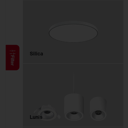
Anbauleuchten
Hängeleuchten
Stehleuchten
Wand- und
Deckenleuchten
Lichtbandsysteme
Feucht­raum­leuchten
Silica
Reinraumleuchten
Filter
Ballwurfsichere
Leuchten
Explosionsgeschützte
Leuchten
Hallenleuchten
Sanierungseinsätze
Spiegel-Werfer-
Lunis
Systeme
Lichtmanagement