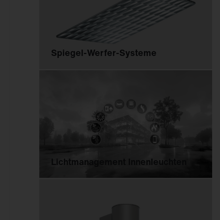
Spiegel-Werfer-Systeme
Lichtmanagement Innenleuchten