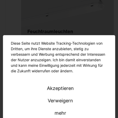
Deckenanbau
Büro
An 3~Stromschiene
Einzelhandel
Pendelmontage
Industrie & Logistik
Wandanbau
Fassade
Feucht­raum­leuchten
Schienenmontage
Sport & Event
Stehleuchte
Diese Seite nutzt Website Tracking-Technologien von
Stadt
Dritten, um ihre Dienste anzubieten, stetig zu
Tischmontage
verbessern und Werbung entsprechend der Interessen
Freifläche
Einlegemontage in
der Nutzer anzuzeigen. Ich bin damit einverstanden
und kann meine Einwilligung jederzeit mit Wirkung für
Systemdecke
die Zukunft widerrufen oder ändern.
Möbelein-/-anbau
Mastaufsatz
Akzeptieren
Reinraumleuchten
Mastansatz
Seilmontage
Verweigern
Poller & Stelen
mehr