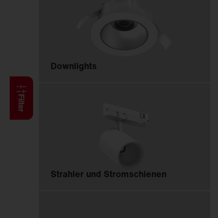
Anbauleuchten
Hängeleuchten
Stehleuchten
Wand- und
Deckenleuchten
Downlights
Lichtbandsysteme
Feucht­raum­leuchten
Reinraumleuchten
Filter
Ballwurfsichere
Leuchten
Explosionsgeschützte
Leuchten
Hallenleuchten
Strahler und Stromschienen
Sanierungseinsätze
Spiegel-Werfer-
Systeme
Lichtmanagement