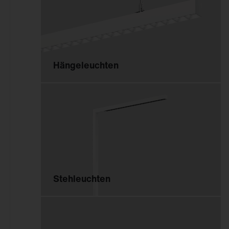
Ersatzteile
Maste und Ausleger
Lichtmanagement
Aussenleuchten
Hängeleuchten
Lichtmanagement
Lichtmanagement
Innenleuchten
Lichtmanagement
Aussenleuchten
Stehleuchten
Outlet
Downlights
Strahler und