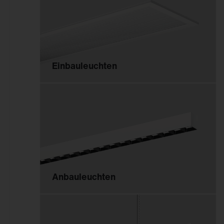
Innenleuchten
Gebäudenahes Licht
Sicherheitsbeleuchtung
Einbauleuchten
Außenleuchten
Mastleuchten
Seilleuchten
Lichtstelen
Pollerleuchten
Wand- und
Deckenleuchten
Anbauleuchten
Scheinwerfer und
Fluter
Tunnelleuchten
Sanierungseinsätze und