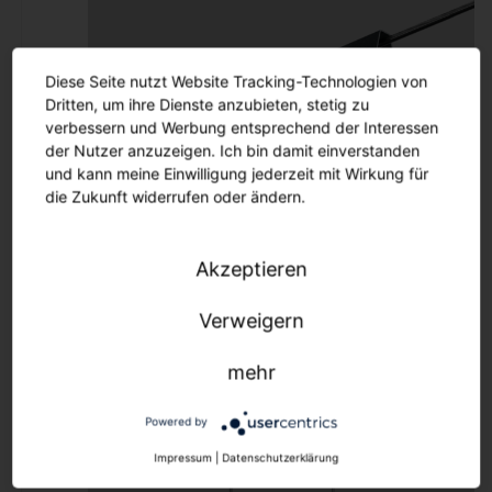
Ersatzteile
Maste und Ausleger
Lichtmanagement
Diese Seite nutzt Website Tracking-Technologien von
Aussenleuchten
Dritten, um ihre Dienste anzubieten, stetig zu
verbessern und Werbung entsprechend der Interessen
der Nutzer anzuzeigen. Ich bin damit einverstanden
FELLBACH SL
und kann meine Einwilligung jederzeit mit Wirkung für
Lichtmanagement
die Zukunft widerrufen oder ändern.
Lichtmanagement
Innenleuchten
Akzeptieren
Lichtmanagement
Aussenleuchten
Verweigern
mehr
Outlet
LAN Q 600 SL
Powered by
Downlights
Impressum
|
Datenschutzerklärung
Strahler und