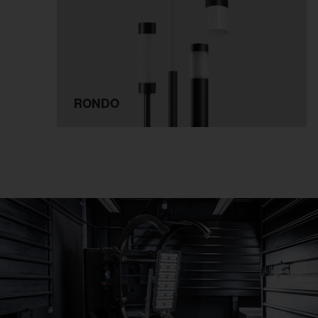
Deckenanbau
Büro
An 3~Stromschiene
Einzelhandel
Pendelmontage
Industrie & Logistik
Wandanbau
Fassade
Schienenmontage
RONDO
Sport & Event
Stehleuchte
Stadt
Tischmontage
Freifläche
Einlegemontage in
Systemdecke
Möbelein-/-anbau
Mastaufsatz
Mastansatz
Seilmontage
Poller & Stelen