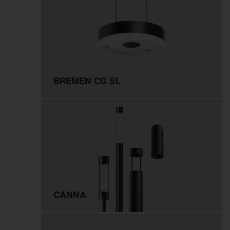
Innenleuchten
Gebäudenahes Licht
Sicherheitsbeleuchtung
Außenleuchten
BREMEN CG SL
Mastleuchten
Seilleuchten
Lichtstelen
Pollerleuchten
Wand- und
Deckenleuchten
Scheinwerfer und
CANNA
Fluter
Tunnelleuchten
Sanierungseinsätze und