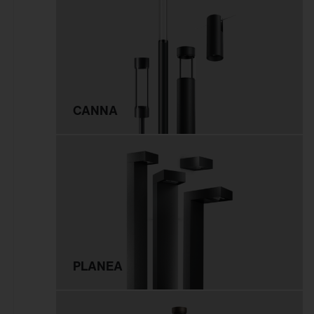
Innenleuchten
Gebäudenahes Licht
Sicherheitsbeleuchtung
Außenleuchten
CANNA
Mastleuchten
Seilleuchten
Lichtstelen
Pollerleuchten
Wand- und
Deckenleuchten
Scheinwerfer und
PLANEA
Fluter
Tunnelleuchten
Sanierungseinsätze und