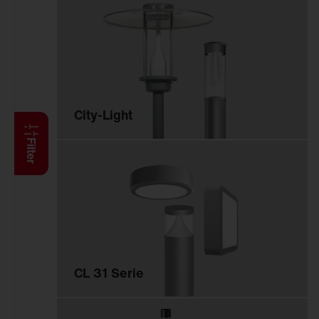
Anbauleuchten
Hängeleuchten
Stehleuchten
Wand- und
Deckenleuchten
Lichtbandsysteme
City-Light
Feucht­raum­leuchten
Reinraumleuchten
Filter
Ballwurfsichere
Leuchten
Explosionsgeschützte
Leuchten
Hallenleuchten
Sanierungseinsätze
CL 31 Serie
Spiegel-Werfer-
Systeme
Lichtmanagement