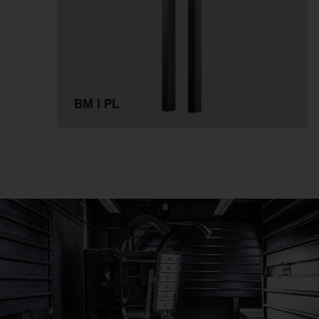
Deckenanbau
Büro
An 3~Stromschiene
Einzelhandel
Pendelmontage
Industrie & Logistik
Wandanbau
Fassade
Schienenmontage
BM I PL
Sport & Event
Stehleuchte
Stadt
Tischmontage
Freifläche
Einlegemontage in
Systemdecke
Möbelein-/-anbau
Mastaufsatz
Mastansatz
Seilmontage
Poller & Stelen