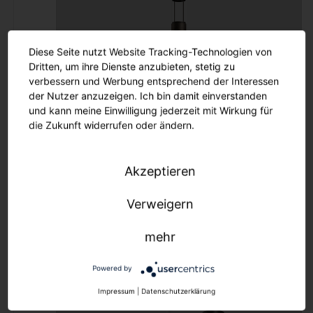
Ersatzteile
Maste und Ausleger
Lichtmanagement
Diese Seite nutzt Website Tracking-Technologien von
Aussenleuchten
Dritten, um ihre Dienste anzubieten, stetig zu
verbessern und Werbung entsprechend der Interessen
der Nutzer anzuzeigen. Ich bin damit einverstanden
BRONZE 120 PL
und kann meine Einwilligung jederzeit mit Wirkung für
Lichtmanagement
die Zukunft widerrufen oder ändern.
Lichtmanagement
Innenleuchten
Akzeptieren
Lichtmanagement
Aussenleuchten
Verweigern
mehr
Outlet
Q 150 PL
Powered by
Downlights
Impressum
|
Datenschutzerklärung
Strahler und