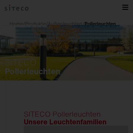
Home
/
Produkte
/
Außenleuchten
/
Pollerleuchten
SITECO
Pollerleuchten
Innenleuchten
Downlights
SITECO Pollerleuchten
Strahler und
Stromschienen
Unsere Leuchtenfamilien
Einbauleuchten