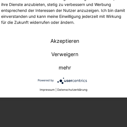
ihre Dienste anzubieten, stetig zu verbessern und Werbung
entsprechend der Interessen der Nutzer anzuzeigen. Ich bin damit
einverstanden und kann meine Einwilligung jederzeit mit Wirkung
für die Zukunft widerrufen oder ändern.
Akzeptieren
Verweigern
mehr
Powered by
Impressum
|
Datenschutzerklärung