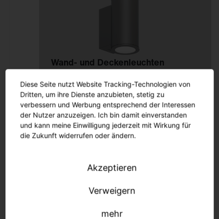
Ersatzteile
Maste und Ausleger
Lichtmanagement
Aussenleuchten
Wand- und Deckenleuchten
Lichtmanagement
Diese Seite nutzt Website Tracking-Technologien von
Dritten, um ihre Dienste anzubieten, stetig zu
Lichtmanagement
verbessern und Werbung entsprechend der Interessen
Innenleuchten
der Nutzer anzuzeigen. Ich bin damit einverstanden
und kann meine Einwilligung jederzeit mit Wirkung für
Lichtmanagement
die Zukunft widerrufen oder ändern.
Aussenleuchten
Akzeptieren
Scheinwerfer und Fluter
Outlet
Verweigern
Downlights
Strahler und
mehr