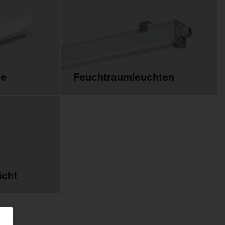
me
Feucht­raum­leuchten
icht