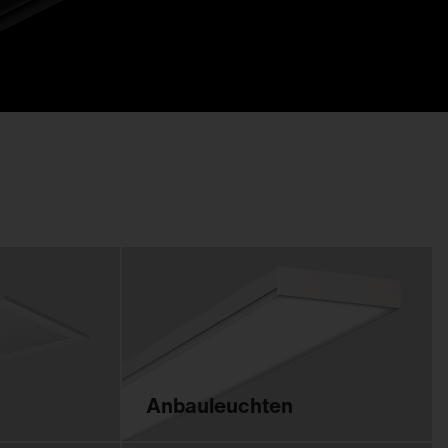
Feucht­raum­leuchten
Hallenleuchten
Lichtmanagement
Innenleuchten
Gebäudenahes
Licht
Anbauleuchten