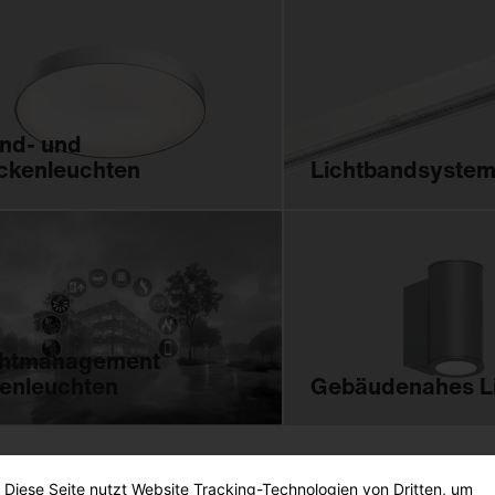
nd- und
ckenleuchten
Lichtbandsyste
chtmanagement
nenleuchten
Gebäudenahes L
Diese Seite nutzt Website Tracking-Technologien von Dritten, um