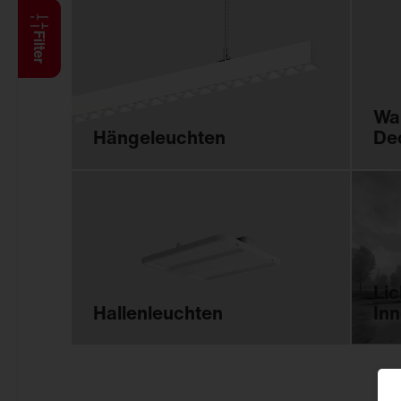
Feucht­raum­leuchten
FL
21
Reinraumleuchten
Filter
Ballwurfsichere
Leuchten
Explosionsgeschützte
Wa
Leuchten
Hängeleuchten
De
Hallenleuchten
Sanierungseinsätze
Spiegel-Werfer-
Systeme
Lichtmanagement
Innenleuchten
Li
Gebäudenahes Licht
Hallenleuchten
In
Sicherheitsbeleuchtung
Außenleuchten