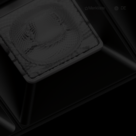
Support
Downloads
Merkliste
DE
dert für Neubau und
euchten
Downlights
nleuchten
Strahler und
Stromschienen
Einbauleuchten
Anbauleuchten
Hängeleuchten
Wand- und
Deckenleuchten
Lichtbandsysteme