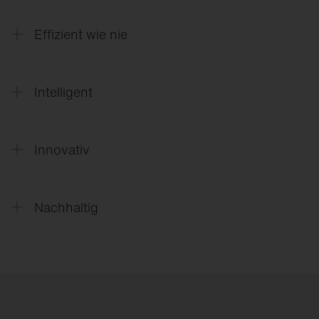
Intelligentes Licht automatisch angepasst an die
Natur (u.a. schaltbare Lichtfarben)
Effizient wie nie
Bis zu 175 lm/W dank präzisem Zusammenspiel
von Elektronik und Optik
Intelligent
Patentierte Leuchtenelektronik SITECO iQ für
maximale Kontrolle, Effizienz und Flexibilität
Innovativ
HD-Facettenreflektoren mit patentierter
Silberbeschichtung für zielgerichtetes Licht mit
Nachhaltig
maximalem Sehkomfort
Tauschbare Komponenten, einfache Upgrades,
nachhaltiges Verpackungskonzept