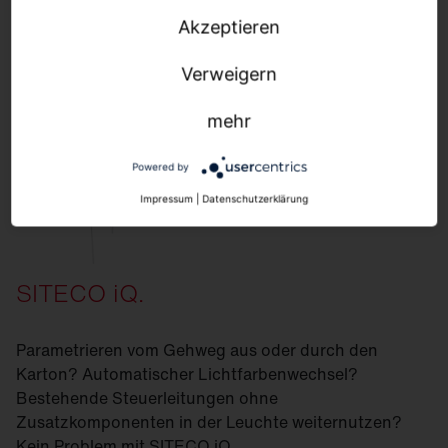
Akzeptieren
Verweigern
mehr
Powered by
Impressum
|
Datenschutzerklärung
SITECO iQ.
Parametrieren vom Gehweg aus oder durch den
Karton? Automatischer Lichtfarbenwechsel?
Bestehende Steuerleitungen ohne
Zusatzkomponenten in der Leuchte weiternutzen?
Kein Problem mit SITECO iQ.