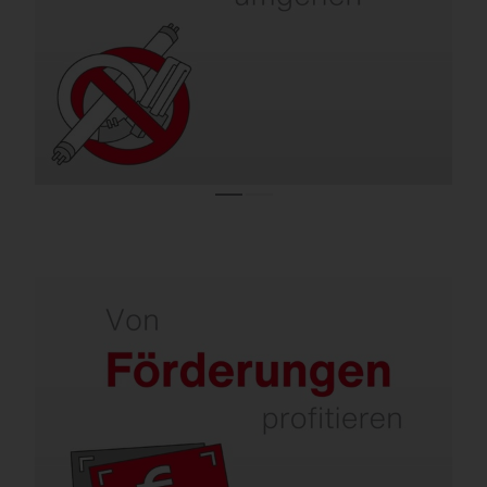
Beleuchtungsanlagen werden mit Lampen
betrieben, die in Europa nicht mehr
vertrieben werden dürfen.
Sanieren wird staatlich gefördert.
Für effiziente Beleuchtung sind über 50 %
Zuschuss möglich. Im DACH-Raum gibt es
Förderprogramme, die Investitionen in
moderne Licht- und Steuerungstechnik
unterstützen.