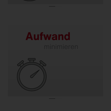
Sanieren entlastet Ihr Team.
Alte Leuchten bedeuten regelmäßigen
Leuchtmitteltausch, Wartung und
aufwendige Instandsetzung. SITECO
Lösungen sind schnell montiert, langlebig
und kommen jahrelang nahezu ohne
Wartung aus.