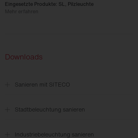
Eingesetzte Produkte: SL, Pilzleuchte
Mehr erfahren
Downloads
Sanieren mit SITECO
Sanierungslösungen
für jede Anwendung
Stadtbeleuchtung sanieren
Projektrealisierung
mit SITECO Finanzierung
Industriebeleuchtung sanieren
Außenbeleuchtung
sanieren mit SITECO