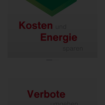
Kosten.
Selbst bei LED-Anlagen, die erst wenige
Jahre alt sind, ermöglichen neue
Lichttechnologien und smarte Steuerungen
nochmals 40–60 % Einsparung.
Sanieren ist wegen des Lampenverbots
notwendig.
Fast alle konventionellen