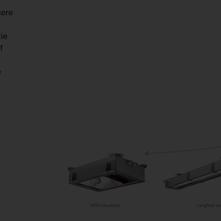
sere
ie
f
e