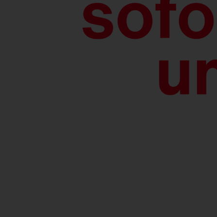
FL
21