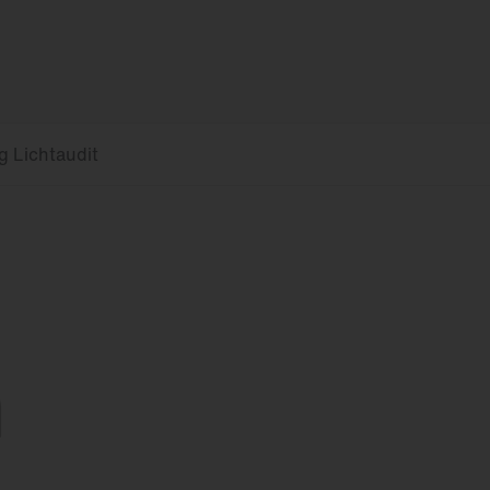
Feucht­raum­leuchten
Hallenleuchten
Lichtmanagement
Innenleuchten
Gebäudenahes
Licht
g Lichtaudit