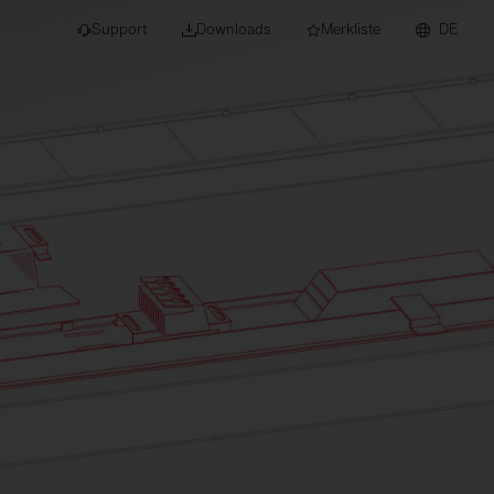
Support
Downloads
Merkliste
DE
dert für Neubau und
euchten
Downlights
nleuchten
Strahler und
Stromschienen
Einbauleuchten
Anbauleuchten
Hängeleuchten
Wand- und
Deckenleuchten
Lichtbandsysteme